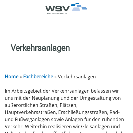
Z
Z
Z
Z
u
u
u
u
m
m
r
m
I
M
S
K
n
e
u
o
Verkehrsanlagen
h
n
c
n
a
ü
h
t
l
e
a
t
k
t
Home
»
Fachbereiche
»
Verkehrsanlagen
Im Arbeitsgebiet der Verkehrsanlagen befassen wir
uns mit der Neuplanung und der Umgestaltung von
außerörtlichen Straßen, Plätzen,
Hauptverkehrsstraßen, Erschließungsstraßen, Rad-
und Fußweganlagen sowie Anlagen für den ruhenden
Verkehr. Weiterhin realisieren wir Gleisanlagen und