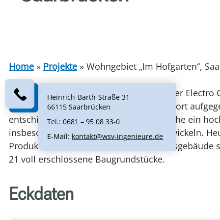
Home
»
Projekte
»
Wohngebiet „Im Hofgarten“, Sa
Das ehemalige Betriebsgelände der Hager Electro
Heinrich-Barth-Straße 31
Kapazitätsgründen als Produktionsstandort aufgeg
66115 Saarbrücken
entschied sich die Fa. Hager auf der Fläche ein ho
Tel.:
0681 – 95 08 33-0
insbesondere für junge Familien zu entwickeln. Heu
E-Mail:
kontakt@wsv-ingenieure.de
Produktion. Die Werkhallen und Betriebsgebäude 
21 voll erschlossene Baugrundstücke.
Eckdaten