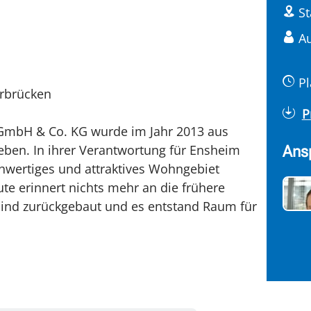
St
Au
Pl
arbrücken
P
 GmbH & Co. KG wurde im Jahr 2013 aus
eben. In ihrer Verantwortung für Ensheim
Ans
chwertiges und attraktives Wohngebiet
te erinnert nichts mehr an die frühere
sind zurückgebaut und es entstand Raum für