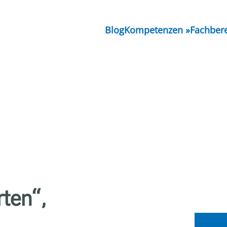
Blog
Kompetenzen
Fachber
ten“,