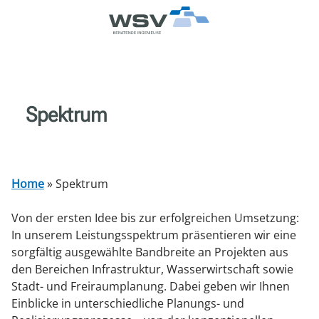
Z
Z
Z
Z
u
u
u
u
m
m
r
m
I
M
S
K
n
e
u
o
Spektrum
h
n
c
n
a
ü
h
t
l
e
a
t
k
t
Home
»
Spektrum
Von der ersten Idee bis zur erfolgreichen Umsetzung:
In unserem Leistungsspektrum präsentieren wir eine
sorgfältig ausgewählte Bandbreite an Projekten aus
den Bereichen Infrastruktur, Wasserwirtschaft sowie
Stadt- und Freiraumplanung. Dabei geben wir Ihnen
Einblicke in unterschiedliche Planungs- und